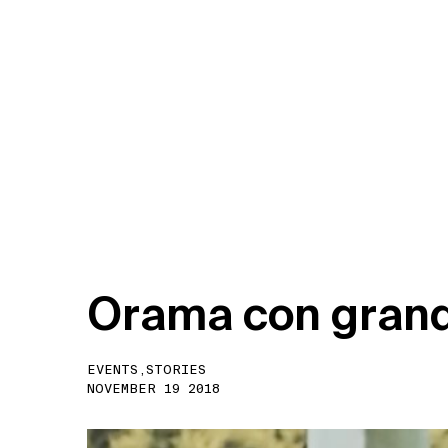
O
r
a
m
a
c
o
n
g
r
a
n
EVENTS,STORIES
NOVEMBER 19 2018