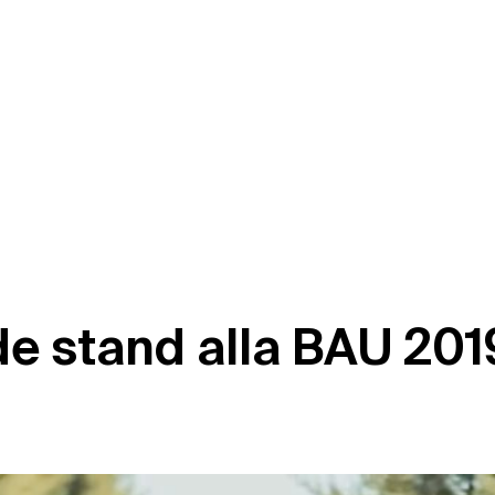
d
e
s
t
a
n
d
a
l
l
a
B
A
U
2
0
1