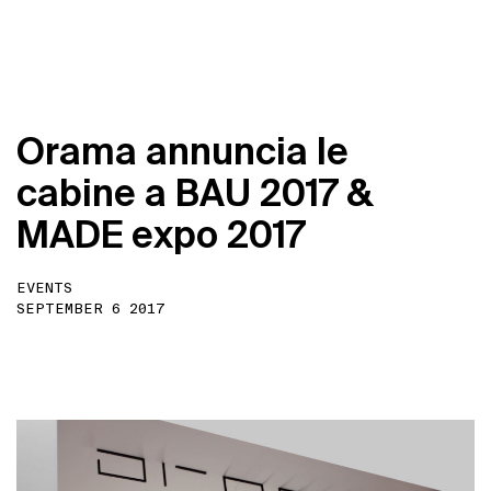
O
r
a
m
a
a
n
n
u
n
c
i
a
l
e
c
a
b
i
n
e
a
B
A
U
2
0
1
7
&
M
A
D
E
e
x
p
o
2
0
1
7
EVENTS
SEPTEMBER 6 2017